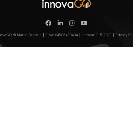
novaGO di Marco Bilancia | P.iva: 04508430404 | innovaGO © 2023 |
Privacy Po